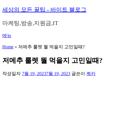
내
세상의 모든 꿀팁 - 바이트 블로그
용
으
마케팅,방송,지원금,IT
로
바
메뉴
로
가
Home
»
저메추 룰렛 뭘 먹을지 고민일때?
기
저메추 룰렛 뭘 먹을지 고민일때?
작성일자
7월 19, 2023
7월 19, 2023
글쓴이
쿼카