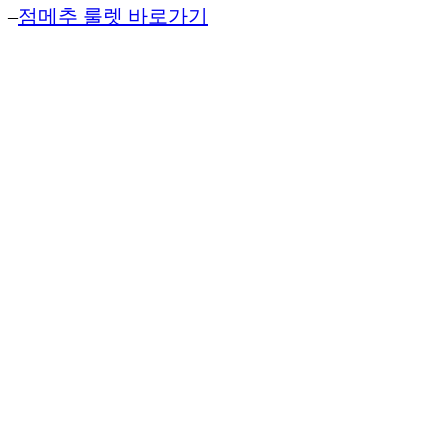
–
점메추 룰렛 바로가기