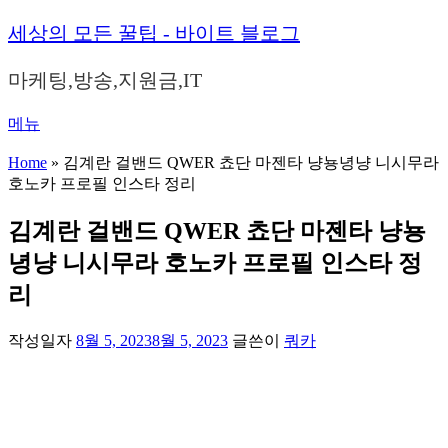
내
세상의 모든 꿀팁 - 바이트 블로그
용
으
마케팅,방송,지원금,IT
로
바
메뉴
로
가
Home
»
김계란 걸밴드 QWER 쵸단 마젠타 냥뇽녕냥 니시무라
기
호노카 프로필 인스타 정리
김계란 걸밴드 QWER 쵸단 마젠타 냥뇽
녕냥 니시무라 호노카 프로필 인스타 정
리
작성일자
8월 5, 2023
8월 5, 2023
글쓴이
쿼카