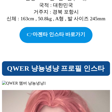
국적 : 대한민국
거주지 : 경북 포항시
신체 : 163cm , 50.8kg , A형 , 발 사이즈 245mm
👉
마젠타 인스타 바로가기
QWER 냥뇽녕냥 프로필 인스타