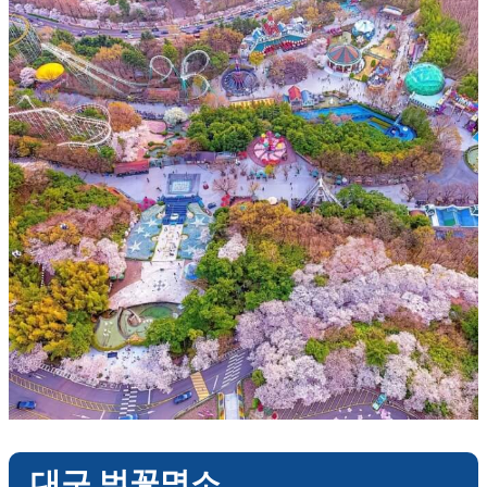
대구 벚꽃명소