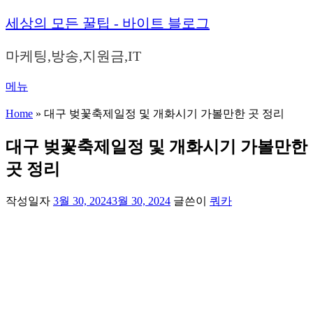
내
세상의 모든 꿀팁 - 바이트 블로그
용
으
마케팅,방송,지원금,IT
로
바
메뉴
로
가
Home
»
대구 벚꽃축제일정 및 개화시기 가볼만한 곳 정리
기
대구 벚꽃축제일정 및 개화시기 가볼만한
곳 정리
작성일자
3월 30, 2024
3월 30, 2024
글쓴이
쿼카