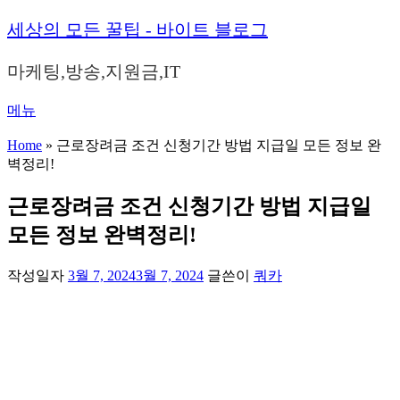
내
세상의 모든 꿀팁 - 바이트 블로그
용
으
마케팅,방송,지원금,IT
로
바
메뉴
로
가
Home
»
근로장려금 조건 신청기간 방법 지급일 모든 정보 완
기
벽정리!
근로장려금 조건 신청기간 방법 지급일
모든 정보 완벽정리!
작성일자
3월 7, 2024
3월 7, 2024
글쓴이
쿼카